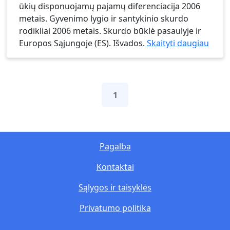
ūkių disponuojamų pajamų diferenciacija 2006
metais. Gyvenimo lygio ir santykinio skurdo
rodikliai 2006 metais. Skurdo būklė pasaulyje ir
Europos Sąjungoje (ES). Išvados.
Skaityti daugiau
1
Pagalba
Kontaktai
Sąlygos ir taisyklės
Privatumo politika