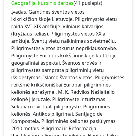
Geografija, kursinis darbas
(41 puslapis)
Įvadas. Gamtinės šventos vietos
ikikrikščioniškoje Lietuvoje. Piligrimystės vietų
raida XVI–XIX amžiuje. Vilniaus kalvarijos
(Kryžiaus kelias). Piligrimystės vietos XX a.
amžiuje. Šventų vietų naikinimas sovietmečiu.
Piligrimystės vietos atkūrus nepriklausomybę.
Piligrimystė Europos krikščioniškoje kultūroje:
geografiniai aspektai. Šventos erdvės ir
piligrimystės samprata piligriminių vietų
išsidėstymas. Islamo šventos vietos. Piligrymistės
reikšmė krikščioniškai Europai. piligriminės
kelionės aprašymai. M. K. Radvilos Našlaitėlio
kelionė į Jeruzalę. Piligrimystė ir turizmas.
Sekuliari ir virtuali piligrimystė. Piligriminės
kelionės. Antikos piligrimai. Santjago de
Kompostela. Piligriminės kelionės pasiūlymas
2010 metais. Piligrimai ir Reformacija.
Pasitikėjimo piligrimystė Vilniuje. Naujųjų laikų