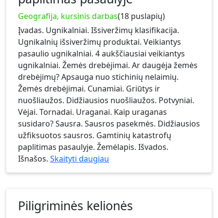
Geografija, kursinis darbas
(18 puslapių)
Įvadas. Ugnikalniai. Išsiveržimų klasifikacija.
Ugnikalnių išsiveržimų produktai. Veikiantys
pasaulio ugnikalniai. 4 aukščiausiai veikiantys
ugnikalniai. Žemės drebėjimai. Ar daugėja žemės
drebėjimų? Apsauga nuo stichinių nelaimių.
Žemės drebėjimai. Cunamiai. Griūtys ir
nuošliaužos. Didžiausios nuošliaužos. Potvyniai.
Vėjai. Tornadai. Uraganai. Kaip uraganas
susidaro? Sausra. Sausros pasekmės. Didžiausios
užfiksuotos sausros. Gamtinių katastrofų
paplitimas pasaulyje. Žemėlapis. Išvados.
Išnašos.
Skaityti daugiau
Piligriminės kelionės