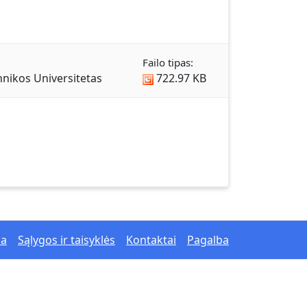
Failo tipas:
nikos Universitetas
722.97 KB
ka
Sąlygos ir taisyklės
Kontaktai
Pagalba