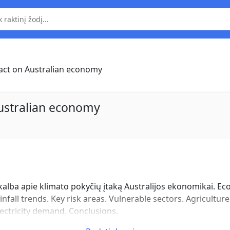
act on Australian economy
ustralian economy
alba apie klimato pokyčių įtaką Australijos ekonomikai. Ec
infall trends. Key risk areas. Vulnerable sectors. Agricultu
lectricity demand. Conclusions.