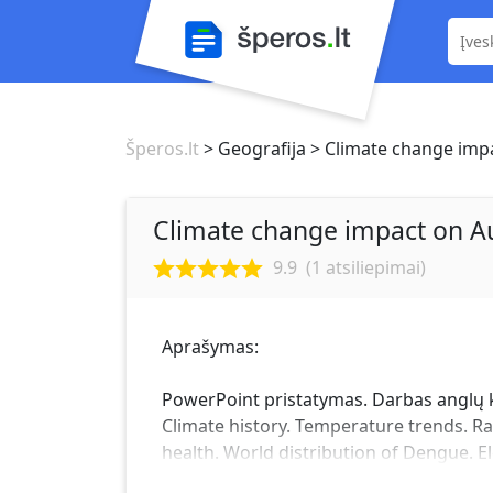
Šperos.lt
> Geografija
> Climate change imp
Climate change impact on A
9.9
(
1
atsiliepimai)
Aprašymas:
PowerPoint pristatymas. Darbas anglų k
Climate history. Temperature trends. Ra
health. World distribution of Dengue. E