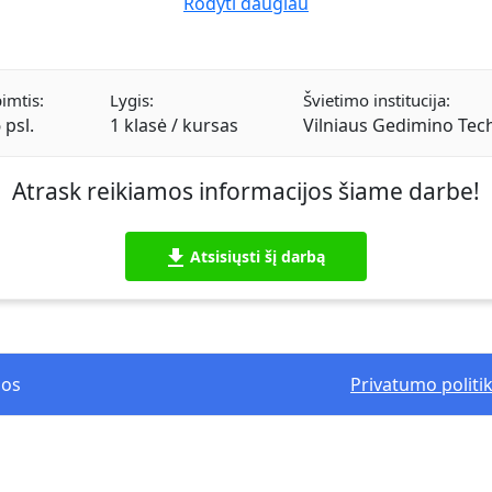
Rodyti daugiau
imtis:
Lygis:
Švietimo institucija:
 psl.
1 klasė / kursas
Vilniaus Gedimino Tech
Atrask reikiamos informacijos šiame darbe!
Atsisiųsti šį darbą
mos
Privatumo politi