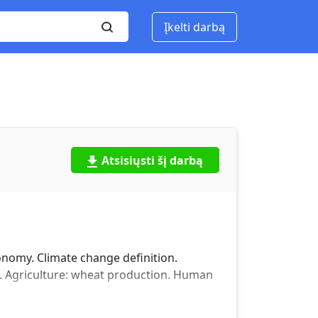
Įkelti darbą
Atsisiųsti šį darbą
onomy. Climate change definition.
re. Agriculture: wheat production. Human