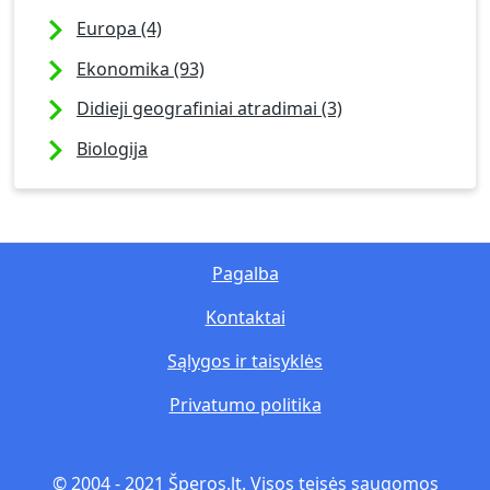
Europa (4)
Ekonomika (93)
Didieji geografiniai atradimai (3)
Biologija
Pagalba
Kontaktai
Sąlygos ir taisyklės
Privatumo politika
© 2004 - 2021 Šperos.lt. Visos teisės saugomos