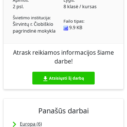
Apimtis:
Lygis:
2 psl.
8 klasė / kursas
Švietimo institucija:
Failo tipas:
Širvintų r. Čiobiškio
9.9 KB
pagrindinė mokykla
Atrask reikiamos informacijos šiame
darbe!
Atsisiųsti šį darbą
Panašūs darbai
Europa (6)