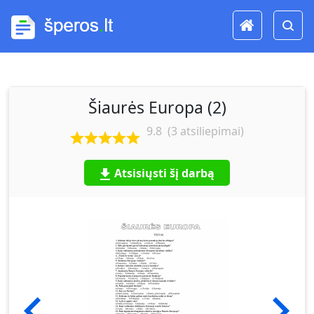
Šiaurės Europa (2)
9.8
(
3
atsiliepimai)
Atsisiųsti šį darbą