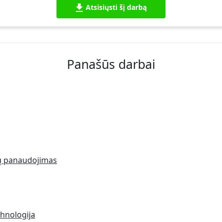
Atsisiųsti šį darbą
Panašūs darbai
jų panaudojimas
chnologija