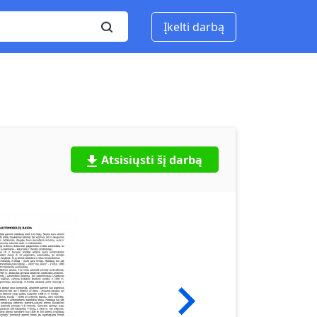
Įkelti darbą
Atsisiųsti šį darbą