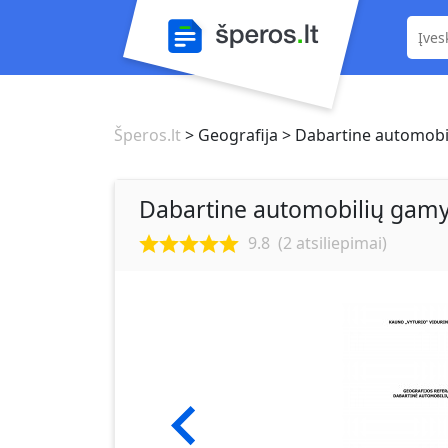
Šperos.lt
> Geografija
> Dabartine automobi
Dabartine automobilių gam
9.8
(
2
atsiliepimai)