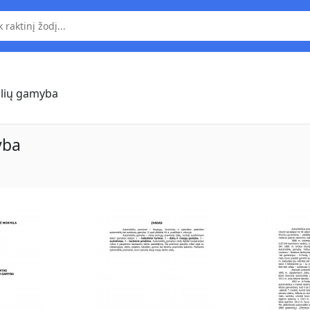
lių gamyba
yba